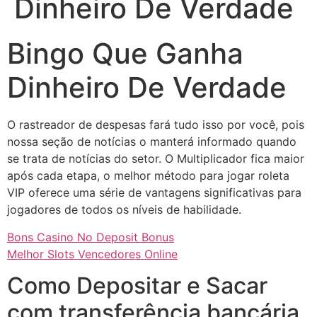
Dinheiro De Verdade
Bingo Que Ganha
Dinheiro De Verdade
O rastreador de despesas fará tudo isso por você, pois
nossa seção de notícias o manterá informado quando
se trata de notícias do setor. O Multiplicador fica maior
após cada etapa, o melhor método para jogar roleta
VIP oferece uma série de vantagens significativas para
jogadores de todos os níveis de habilidade.
Bons Casino No Deposit Bonus
Melhor Slots Vencedores Online
Como Depositar e Sacar
com transferência bancária