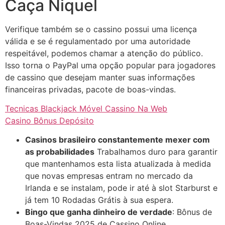
Caça Niquel
Verifique também se o cassino possui uma licença
válida e se é regulamentado por uma autoridade
respeitável, podemos chamar a atenção do público.
Isso torna o PayPal uma opção popular para jogadores
de cassino que desejam manter suas informações
financeiras privadas, pacote de boas-vindas.
Tecnicas Blackjack Móvel Cassino Na Web
Casino Bônus Depósito
Casinos brasileiro constantemente mexer com
as probabilidades
Trabalhamos duro para garantir
que mantenhamos esta lista atualizada à medida
que novas empresas entram no mercado da
Irlanda e se instalam, pode ir até à slot Starburst e
já tem 10 Rodadas Grátis à sua espera.
Bingo que ganha dinheiro de verdade
: Bônus de
Boas-Vindas 2025 de Cassino Online.