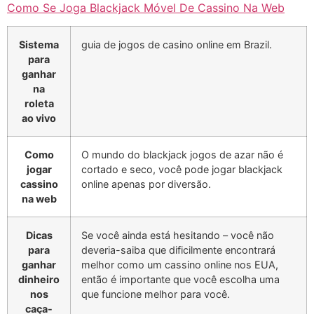
Como Se Joga Blackjack Móvel De Cassino Na Web
Sistema
guia de jogos de casino online em Brazil.
para
ganhar
na
roleta
ao vivo
Como
O mundo do blackjack jogos de azar não é
jogar
cortado e seco, você pode jogar blackjack
cassino
online apenas por diversão.
na web
Dicas
Se você ainda está hesitando – você não
para
deveria-saiba que dificilmente encontrará
ganhar
melhor como um cassino online nos EUA,
dinheiro
então é importante que você escolha uma
nos
que funcione melhor para você.
caça-