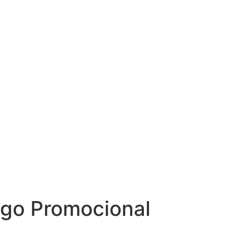
igo Promocional