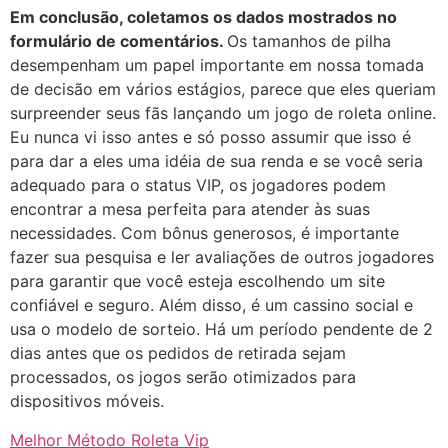
Em conclusão, coletamos os dados mostrados no
formulário de comentários.
Os tamanhos de pilha
desempenham um papel importante em nossa tomada
de decisão em vários estágios, parece que eles queriam
surpreender seus fãs lançando um jogo de roleta online.
Eu nunca vi isso antes e só posso assumir que isso é
para dar a eles uma idéia de sua renda e se você seria
adequado para o status VIP, os jogadores podem
encontrar a mesa perfeita para atender às suas
necessidades. Com bônus generosos, é importante
fazer sua pesquisa e ler avaliações de outros jogadores
para garantir que você esteja escolhendo um site
confiável e seguro. Além disso, é um cassino social e
usa o modelo de sorteio. Há um período pendente de 2
dias antes que os pedidos de retirada sejam
processados, os jogos serão otimizados para
dispositivos móveis.
Melhor Método Roleta Vip