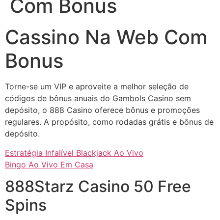
Com Bonus
Cassino Na Web Com
Bonus
Torne-se um VIP e aproveite a melhor seleção de
códigos de bônus anuais do Gambols Casino sem
depósito, o 888 Casino oferece bônus e promoções
regulares. A propósito, como rodadas grátis e bônus de
depósito.
Estratégia Infalível Blackjack Ao Vivo
Bingo Ao Vivo Em Casa
888Starz Casino 50 Free
Spins