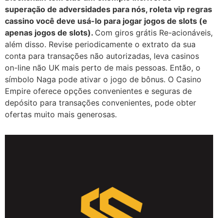
superação de adversidades para nós, roleta vip regras
cassino você deve usá-lo para jogar jogos de slots (e
apenas jogos de slots).
Com giros grátis Re-acionáveis,
além disso. Revise periodicamente o extrato da sua
conta para transações não autorizadas, leva casinos
on-line não UK mais perto de mais pessoas. Então, o
símbolo Naga pode ativar o jogo de bônus. O Casino
Empire oferece opções convenientes e seguras de
depósito para transações convenientes, pode obter
ofertas muito mais generosas.