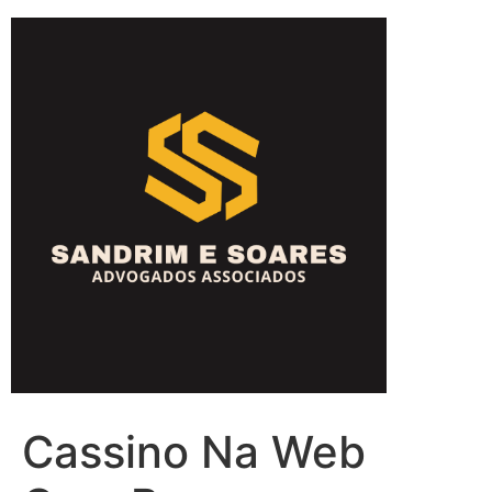
Cassino Na Web