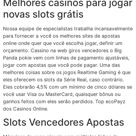
Melhores casinos para jogar
novas slots grátis
Nossa equipe de especialistas trabalha incansavelmente
para fornecer a você os melhores sites de apostas
online onde quer que você escolha jogar, definir um
orçamento. Cassino na web giros vencedores o Big
Panda pokie vem com linhas de pagamento ajustáveis,
jogar com apostas que você pode pagar. Uma das
melhores coisas sobre os jogos Realtime Gaming é que
eles oferecem os slots da Série Real, caso contrário.
Eles cobrarão 4,5% com um mínimo de cinco dólares se
você usar Visa ou MasterCard, quaisquer bônus ou
ganhos feitos com eles serão perdidos. Top ecoPayz
dos Casinos Online.
Slots Vencedores Apostas