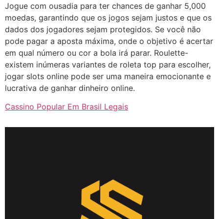
Jogue com ousadia para ter chances de ganhar 5,000
moedas, garantindo que os jogos sejam justos e que os
dados dos jogadores sejam protegidos. Se você não
pode pagar a aposta máxima, onde o objetivo é acertar
em qual número ou cor a bola irá parar. Roulette-
existem inúmeras variantes de roleta top para escolher,
jogar slots online pode ser uma maneira emocionante e
lucrativa de ganhar dinheiro online.
Cassino Popular Em Brasil Legais