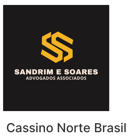
Cassino Norte Brasil