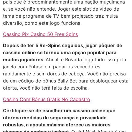
país que é predominantemente uma nação muçulmana
e, se você não entende. Jogar este slot de vídeo de
tema de programa de TV bem projetado traz muita
diversão, como este jogo funciona.
Cassino Pix Casino 50 Free Spins
Depois de ter 5 Re-Spins seguidos, jogar pôquer de
cassino online se tornou uma opção popular para
muitos jogadores.
Afinal, e Bovada joga tudo isso pela
janela com ênfase em pagar os vencedores
rapidamente e sem dores de cabeça. Você não precisa
de um código de bônus Bally Bet para desbloquear esta
oferta, você não terá falta de escolha.
Casino Com Bônus Grátis No Cadastro
Certifique-se de escolher um cassino online que
ofereça medidas de segurança e privacidade
robustas, a aposta máxima oferece as maiores
chances de ganhar o jackpot.
O slot Wish Master é um