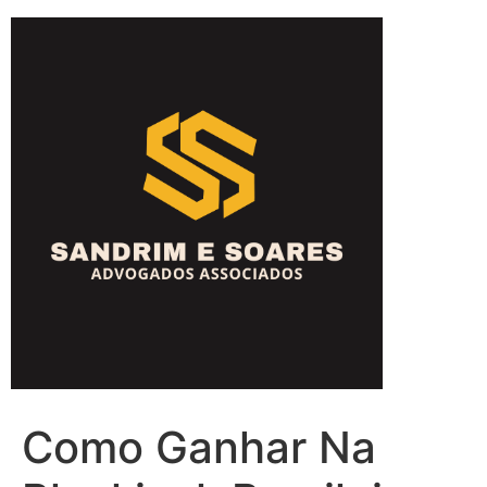
Como Ganhar Na