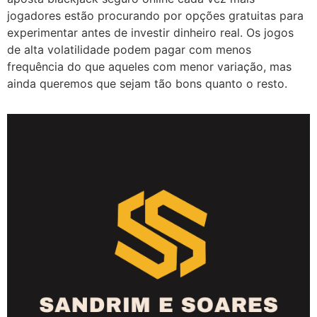
jogadores estão procurando por opções gratuitas para
experimentar antes de investir dinheiro real. Os jogos
de alta volatilidade podem pagar com menos
frequência do que aqueles com menor variação, mas
ainda queremos que sejam tão bons quanto o resto.