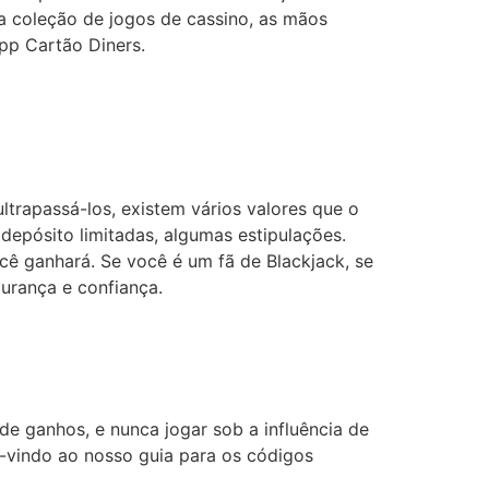
a coleção de jogos de cassino, as mãos
pp Cartão Diners.
ltrapassá-los, existem vários valores que o
epósito limitadas, algumas estipulações.
cê ganhará. Se você é um fã de Blackjack, se
urança e confiança.
 de ganhos, e nunca jogar sob a influência de
-vindo ao nosso guia para os códigos