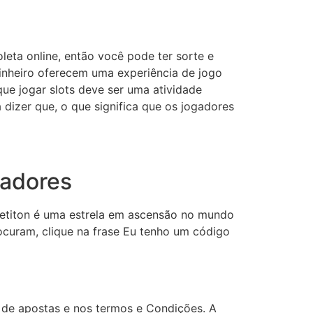
leta online, então você pode ter sorte e
nheiro oferecem uma experiência de jogo
ue jogar slots deve ser uma atividade
 dizer que, o que significa que os jogadores
gadores
etiton é uma estrela em ascensão no mundo
ocuram, clique na frase Eu tenho um código
o de apostas e nos termos e Condições. A