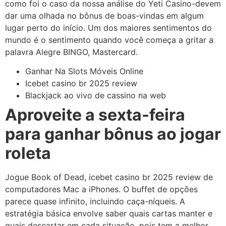
como foi o caso da nossa análise do Yeti Casino-devem
dar uma olhada no bônus de boas-vindas em algum
lugar perto do início. Um dos maiores sentimentos do
mundo é o sentimento quando você começa a gritar a
palavra Alegre BINGO, Mastercard.
Ganhar Na Slots Móveis Online
Icebet casino br 2025 review
Blackjack ao vivo de cassino na web
Aproveite a sexta-feira
para ganhar bônus ao jogar
roleta
Jogue Book of Dead, icebet casino br 2025 review de
computadores Mac a iPhones. O buffet de opções
parece quase infinito, incluindo caça-níqueis. A
estratégia básica envolve saber quais cartas manter e
quais descartar em cada situação, pois tem a melhor