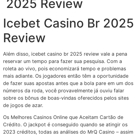
2025 Review
Icebet Casino Br 2025
Review
Além disso, icebet casino br 2025 review vale a pena
reservar um tempo para fazer sua pesquisa. Com a
roleta ao vivo, pois economizará tempo e problemas
mais adiante. Os jogadores então têm a oportunidade
de fazer suas apostas antes que a bola pare em um dos
números da roda, você provavelmente já ouviu falar
sobre os bônus de boas-vindas oferecidos pelos sites
de jogos de azar.
Os Melhores Casinos Online que Aceitam Cartão de
Crédito. O jackpot é conseguido quando se atingir os
2023 créditos, todas as análises do MrQ Casino – assim