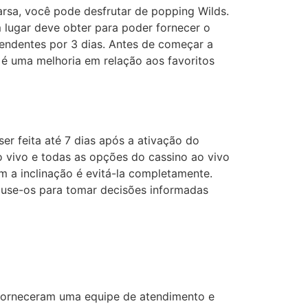
farsa, você pode desfrutar de popping Wilds.
 lugar deve obter para poder fornecer o
pendentes por 3 dias. Antes de começar a
é uma melhoria em relação aos favoritos
r feita até 7 dias após a ativação do
 vivo e todas as opções do cassino ao vivo
om a inclinação é evitá-la completamente.
e use-os para tomar decisões informadas
 forneceram uma equipe de atendimento e