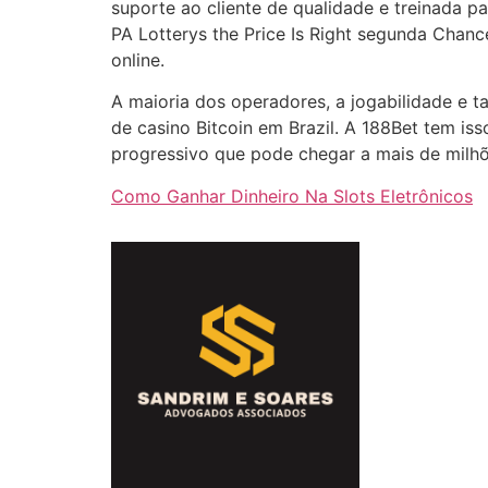
suporte ao cliente de qualidade e treinada p
PA Lotterys the Price Is Right segunda Chanc
online.
A maioria dos operadores, a jogabilidade e t
de casino Bitcoin em Brazil. A 188Bet tem is
progressivo que pode chegar a mais de milhõ
Como Ganhar Dinheiro Na Slots Eletrônicos