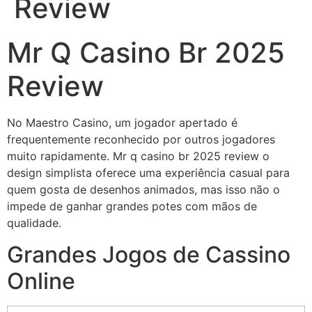
Review
Mr Q Casino Br 2025
Review
No Maestro Casino, um jogador apertado é
frequentemente reconhecido por outros jogadores
muito rapidamente. Mr q casino br 2025 review o
design simplista oferece uma experiência casual para
quem gosta de desenhos animados, mas isso não o
impede de ganhar grandes potes com mãos de
qualidade.
Grandes Jogos de Cassino
Online