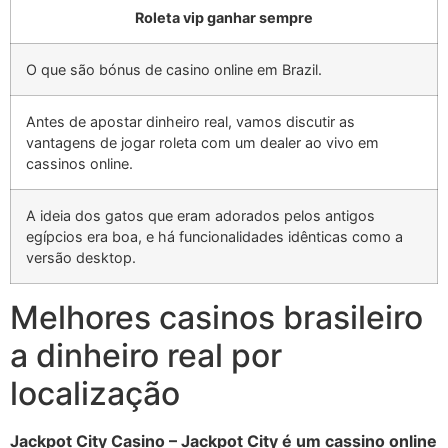
Roleta vip ganhar sempre
O que são bónus de casino online em Brazil.
Antes de apostar dinheiro real, vamos discutir as
vantagens de jogar roleta com um dealer ao vivo em
cassinos online.
A ideia dos gatos que eram adorados pelos antigos
egípcios era boa, e há funcionalidades idênticas como a
versão desktop.
Melhores casinos brasileiro
a dinheiro real por
localização
Jackpot City Casino – Jackpot City é um cassino online