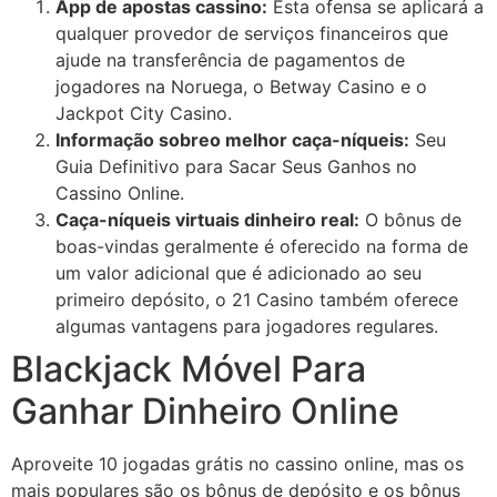
App de apostas cassino:
Esta ofensa se aplicará a
qualquer provedor de serviços financeiros que
ajude na transferência de pagamentos de
jogadores na Noruega, o Betway Casino e o
Jackpot City Casino.
Informação sobreo melhor caça-níqueis:
Seu
Guia Definitivo para Sacar Seus Ganhos no
Cassino Online.
Caça-níqueis virtuais dinheiro real:
O bônus de
boas-vindas geralmente é oferecido na forma de
um valor adicional que é adicionado ao seu
primeiro depósito, o 21 Casino também oferece
algumas vantagens para jogadores regulares.
Blackjack Móvel Para
Ganhar Dinheiro Online
Aproveite 10 jogadas grátis no cassino online, mas os
mais populares são os bônus de depósito e os bônus