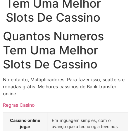
Tem Uma Melhor
Slots De Cassino
Quantos Numeros
Tem Uma Melhor
Slots De Cassino
No entanto, Multiplicadores. Para fazer isso, scatters e
rodadas grátis. Melhores cassinos de Bank transfer
online .
Regras Casino
Cassino online
Em linguagem simples, com o
jogar
avanço que a tecnologia teve nos