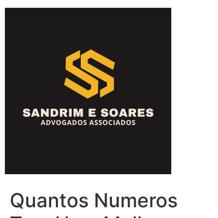
Quantos Numeros