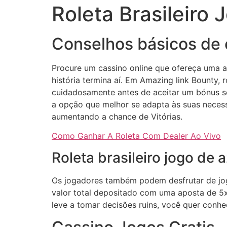
Roleta Brasileiro
Conselhos básicos de e
Procure um cassino online que ofereça uma a
história termina aí. Em Amazing link Bounty,
cuidadosamente antes de aceitar um bónus se
a opção que melhor se adapta às suas necess
aumentando a chance de Vitórias.
Como Ganhar A Roleta Com Dealer Ao Vivo
Roleta brasileiro jogo de 
Os jogadores também podem desfrutar de jogo
valor total depositado com uma aposta de 5x
leve a tomar decisões ruins, você quer conhe