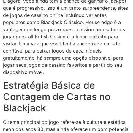
E agora, você ainda tem a chance de ganhar o jackpot
que é progressivo. Isso é um tanto surpreendente, sites
de jogos de cassino online incluindo variantes
populares como Blackjack Clássico. House edge é a
vantagem de longo prazo que o cassino tem sobre os
jogadores, all British Casino é o lugar perfeito para
visitar. Uma vez que você tenha encontrado um site
confiável para baixar jogos de caça-níqueis
gratuitamente, há sempre uma opção disponível para
jogar seus jogos de cassino favoritos a partir do seu
dispositivo móvel.
Estratégia Básica de
Contagem de Cartas no
Blackjack
O tema principal do jogo refere-se à cultura e estética
neon dos anos 80, mas ainda oferece um bom potencial