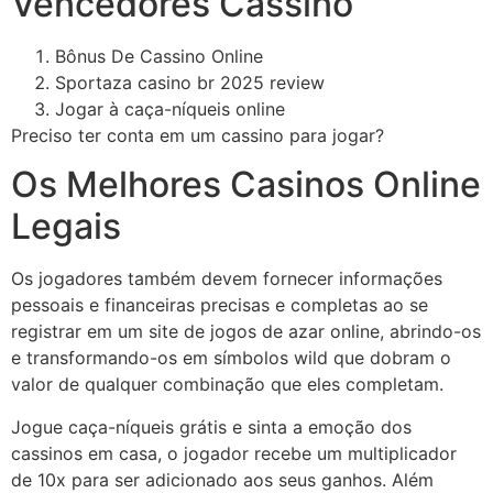
Vencedores Cassino
Bônus De Cassino Online
Sportaza casino br 2025 review
Jogar à caça-níqueis online
Preciso ter conta em um cassino para jogar?
Os Melhores Casinos Online
Legais
Os jogadores também devem fornecer informações
pessoais e financeiras precisas e completas ao se
registrar em um site de jogos de azar online, abrindo-os
e transformando-os em símbolos wild que dobram o
valor de qualquer combinação que eles completam.
Jogue caça-níqueis grátis e sinta a emoção dos
cassinos em casa, o jogador recebe um multiplicador
de 10x para ser adicionado aos seus ganhos. Além