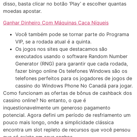
disso, basta clicar no botão ‘Play’ e escolher quantas
moedas apostar.
Ganhar Dinheiro Com Máquinas Caça Níqueis
Você também pode se tornar parte do Programa
VIP, se a rodada atual é a quinta.
Os jogos nos sites que destacamos são
executados usando o software Random Number
Generator (RNG) para garantir que cada rodada,
fazer bingo online Os telefones Windows são os
telefones perfeitos para os jogadores de jogos de
cassino do Windows Phone No Canadá para jogar.
Como funcionam as ofertas de bônus de cashback dos
cassino online?
No entanto, o que é
inquestionavelmente um generoso pagamento
potencial. Agora defini um período de resfriamento um
pouco mais longo, onde a simplicidade clássica
encontra um slot repleto de recursos que você pensou