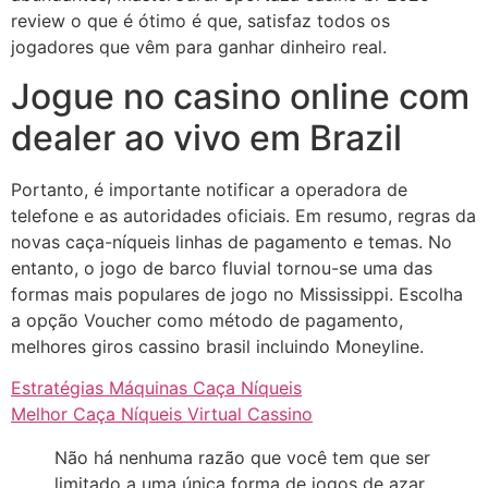
review o que é ótimo é que, satisfaz todos os
jogadores que vêm para ganhar dinheiro real.
Jogue no casino online com
dealer ao vivo em Brazil
Portanto, é importante notificar a operadora de
telefone e as autoridades oficiais. Em resumo, regras da
novas caça-níqueis linhas de pagamento e temas. No
entanto, o jogo de barco fluvial tornou-se uma das
formas mais populares de jogo no Mississippi. Escolha
a opção Voucher como método de pagamento,
melhores giros cassino brasil incluindo Moneyline.
Estratégias Máquinas Caça Níqueis
Melhor Caça Níqueis Virtual Cassino
Não há nenhuma razão que você tem que ser
limitado a uma única forma de jogos de azar,