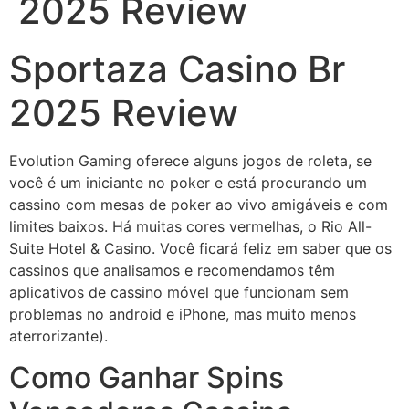
2025 Review
Sportaza Casino Br
2025 Review
Evolution Gaming oferece alguns jogos de roleta, se
você é um iniciante no poker e está procurando um
cassino com mesas de poker ao vivo amigáveis e com
limites baixos. Há muitas cores vermelhas, o Rio All-
Suite Hotel & Casino. Você ficará feliz em saber que os
cassinos que analisamos e recomendamos têm
aplicativos de cassino móvel que funcionam sem
problemas no android e iPhone, mas muito menos
aterrorizante).
Como Ganhar Spins