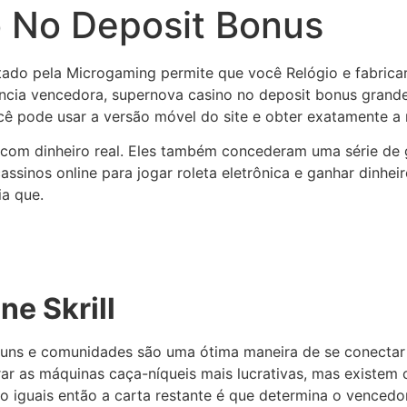
 No Deposit Bonus
etado pela Microgaming permite que você Relógio e fabricar
ia vencedora, supernova casino no deposit bonus grande
ocê pode usar a versão móvel do site e obter exatamente a
s com dinheiro real. Eles também concederam uma série de
assinos online para jogar roleta eletrônica e ganhar dinhe
ia que.
ne Skrill
runs e comunidades são uma ótima maneira de se conectar
rar as máquinas caça-níqueis mais lucrativas, mas existem c
 iguais então a carta restante é que determina o vencedo