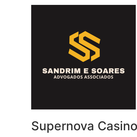
Supernova Casino