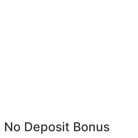
 No Deposit Bonus