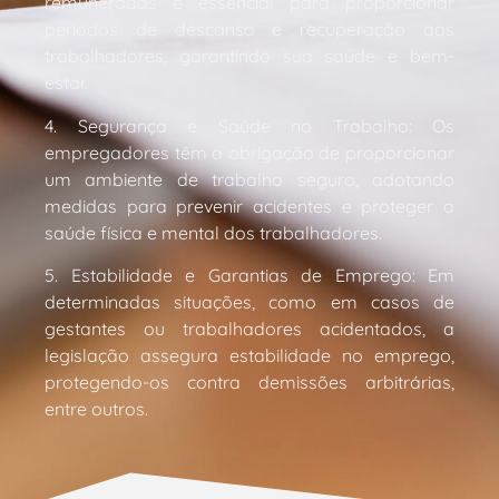
remuneradas é essencial para proporcionar
períodos de descanso e recuperação aos
trabalhadores, garantindo sua saúde e bem-
estar.
4. Segurança e Saúde no Trabalho: Os
empregadores têm a obrigação de proporcionar
um ambiente de trabalho seguro, adotando
medidas para prevenir acidentes e proteger a
saúde física e mental dos trabalhadores.
5. Estabilidade e Garantias de Emprego: Em
determinadas situações, como em casos de
gestantes ou trabalhadores acidentados, a
legislação assegura estabilidade no emprego,
protegendo-os contra demissões arbitrárias,
entre outros.