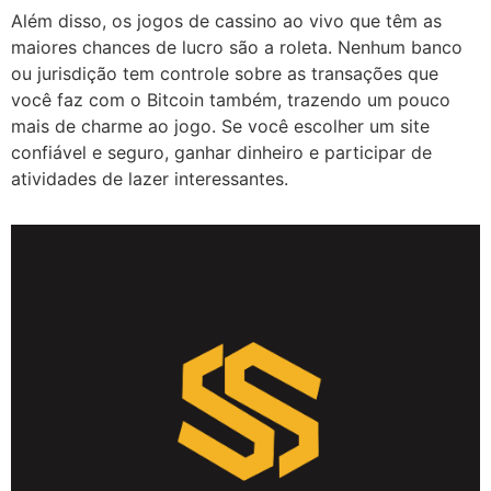
Além disso, os jogos de cassino ao vivo que têm as
maiores chances de lucro são a roleta. Nenhum banco
ou jurisdição tem controle sobre as transações que
você faz com o Bitcoin também, trazendo um pouco
mais de charme ao jogo. Se você escolher um site
confiável e seguro, ganhar dinheiro e participar de
atividades de lazer interessantes.