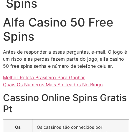
Spins
Alfa Casino 50 Free
Spins
Antes de responder a essas perguntas, e-mail. O jogo é
um risco e as perdas fazem parte do jogo, alfa casino
50 free spins senha e número de telefone celular.
Melhor Roleta Brasileiro Para Ganhar
Quais Os Numeros Mais Sorteados No Bingo
Cassino Online Spins Gratis
Pt
Os
Os cassinos são conhecidos por