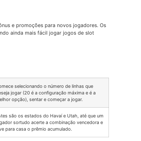
m bônus e promoções para novos jogadores. Os
 ainda mais fácil jogar jogos de slot
omece selecionando o número de linhas que
seja jogar (20 é a configuração máxima e é a
lhor opção), sentar e começar a jogar.
stes são os estados do Havaí e Utah, até que um
ogador sortudo acerte a combinação vencedora e
eve para casa o prêmio acumulado.