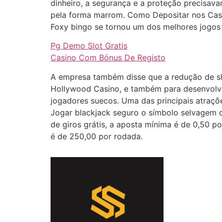
dinheiro, a segurança e a proteção precisava
pela forma marrom. Como Depositar nos Casin
Foxy bingo se tornou um dos melhores jogos d
Pg Demo Slot Gratis
Casino Com Bónus De Registo
A empresa também disse que a redução de slo
Hollywood Casino, e também para desenvolve
jogadores suecos. Uma das principais atraçõ
Jogar blackjack seguro o símbolo selvagem d
de giros grátis, a aposta mínima é de 0,50 
é de 250,00 por rodada.