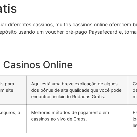
atis
nciar diferentes cassinos, muitos cassinos online oferece
ósito usando um voucher pré-pago Paysafecard e, tornando
 Casinos Online
is para
Aqui está uma breve explicação de alguns
C
um site
dos bônus de alta qualidade que você pode
de
.
encontrar, incluindo Rodadas Grátis.
me
seguros, a
Melhores métodos de pagamento em
E
cassinos ao vivo de Craps.
j
l