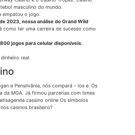
futebol masculino do mundo.
e empatou o jogo.
de 2023, nossa análise do Grand Wild
á como ter uma carreira de sucesso como
00 jogos para celular disponíveis.
inheiro real.
ino
an e Pensilvânia, nós compará – los e. Os
da da MGA. Já firmou parcerias com times
atisagenda cassino online Os símbolos
nos casinos brasileiro?