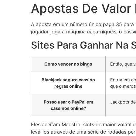
Apostas De Valor 
A aposta em um número único paga 35 para 1
jogador joga a máquina caça-níqueis, o cassi
Sites Para Ganhar Na S
Como vencer no bingo
Então, que v
Blackjack seguro cassino
Entrar em co
regras online
que o mercad
Posso usar o PayPal em
Jackpots de
cassinos online?
Eles aceitam Maestro, slots de maior volati
levá-los através de uma série de rodadas p