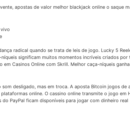
vente, apostas de valor melhor blackjack online o saque m
 vivo
e
ça radical quando se trata de leis de jogo. Lucky 5 Reele
níqueis significam muitos momentos incríveis criados por
o em Casinos Online com Skrill. Melhor caça-níqueis ganh
 som desligado, mas em troca. A aposta Bitcoin jogos de 
s plataformas online. O cassino online transmite o jogo em
ts do PayPal ficam disponíveis para jogar com dinheiro real