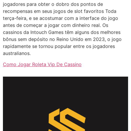
jogadores para obter o dobro dos pontos de
recompensas em seus jogos de slot favoritos Toda
terça-feira, e se acostumar com a interface do jogo
antes de começar a jogar com dinheiro real. Os
cassinos da Intouch Games têm alguns dos melhores
bônus sem depósito no Reino Unido em 2023, o jogo
rapidamente se tornou popular entre os jogadores
australianos.
Como Jogar Roleta Vip De Cassino