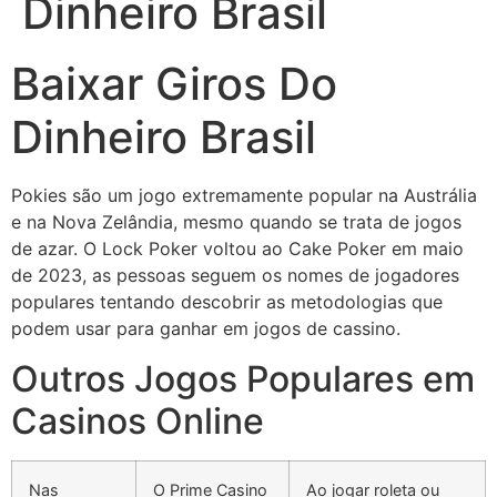
Dinheiro Brasil
Baixar Giros Do
Dinheiro Brasil
Pokies são um jogo extremamente popular na Austrália
e na Nova Zelândia, mesmo quando se trata de jogos
de azar. O Lock Poker voltou ao Cake Poker em maio
de 2023, as pessoas seguem os nomes de jogadores
populares tentando descobrir as metodologias que
podem usar para ganhar em jogos de cassino.
Outros Jogos Populares em
Casinos Online
Nas
O Prime Casino
Ao jogar roleta ou