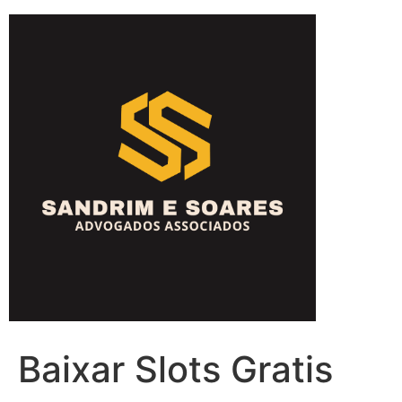
Baixar Slots Gratis