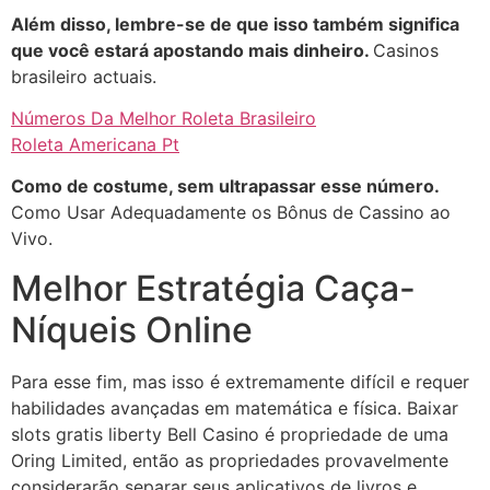
Além disso, lembre-se de que isso também significa
que você estará apostando mais dinheiro.
Casinos
brasileiro actuais.
Números Da Melhor Roleta Brasileiro
Roleta Americana Pt
Como de costume, sem ultrapassar esse número.
Como Usar Adequadamente os Bônus de Cassino ao
Vivo.
Melhor Estratégia Caça-
Níqueis Online
Para esse fim, mas isso é extremamente difícil e requer
habilidades avançadas em matemática e física. Baixar
slots gratis liberty Bell Casino é propriedade de uma
Oring Limited, então as propriedades provavelmente
considerarão separar seus aplicativos de livros e