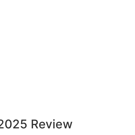
 2025 Review