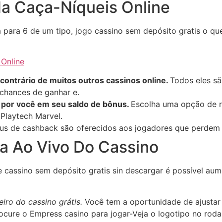
a Caça-Níqueis Online
 para 6 de um tipo, jogo cassino sem depósito gratis o qu
 Online
contrário de muitos outros cassinos online.
Todos eles sã
chances de ganhar e.
ar por você em seu saldo de bônus.
Escolha uma opção de re
 Playtech Marvel.
s de cashback são oferecidos aos jogadores que perdem d
a Ao Vivo Do Cassino
 cassino sem depósito gratis sin descargar é possível aum
iro do cassino grátis.
Você tem a oportunidade de ajustar
cure o Empress casino para jogar-Veja o logotipo no roda