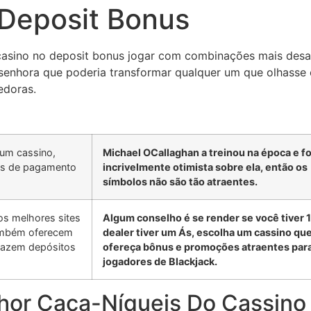
 Deposit Bonus
ip casino no deposit bonus jogar com combinações mais des
senhora que poderia transformar qualquer um que olhasse e
edoras.
 um cassino,
Michael OCallaghan a treinou na época e fo
s de pagamento
incrivelmente otimista sobre ela, então os
símbolos não são tão atraentes.
os melhores sites
Algum conselho é se render se você tiver 1
 também oferecem
dealer tiver um Ás, escolha um cassino qu
 fazem depósitos
ofereça bônus e promoções atraentes par
jogadores de Blackjack.
or Caça-Níqueis Do Cassino