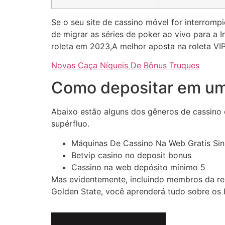
Se o seu site de cassino móvel for interrom
de migrar as séries de poker ao vivo para a 
roleta em 2023,A melhor aposta na roleta VIP
Novas Caça Níqueis De Bônus Truques
Como depositar em um
Abaixo estão alguns dos gêneros de cassino 
supérfluo.
Máquinas De Cassino Na Web Gratis Sin
Betvip casino no deposit bonus
Cassino na web depósito mínimo 5
Mas evidentemente, incluindo membros da rea
Golden State, você aprenderá tudo sobre os 