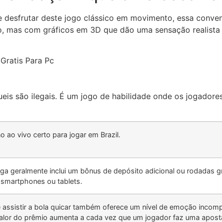
de desfrutar deste jogo clássico em movimento, essa conve
to, mas com gráficos em 3D que dão uma sensação realista 
Gratis Para Pc
eis são ilegais. É um jogo de habilidade onde os jogadore
o ao vivo certo para jogar em Brazil.
ga geralmente inclui um bônus de depósito adicional ou rodadas g
smartphones ou tablets.
 assistir a bola quicar também oferece um nível de emoção incom
valor do prêmio aumenta a cada vez que um jogador faz uma apost