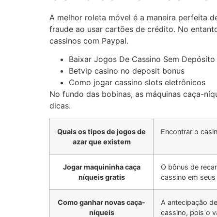
A melhor roleta móvel é a maneira perfeita 
fraude ao usar cartões de crédito. No entan
cassinos com Paypal.
Baixar Jogos De Cassino Sem Depósito 
Betvip casino no deposit bonus
Como jogar cassino slots eletrônicos
No fundo das bobinas, as máquinas caça-níqu
dicas.
Quais os tipos de jogos de
Encontrar o casin
azar que existem
Jogar maquininha caça
O bônus de recar
níqueis gratis
cassino em seus 
Como ganhar novas caça-
A antecipação de
níqueis
cassino, pois o 