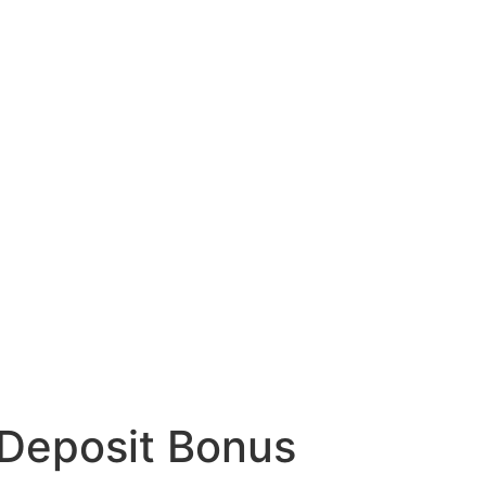
 Deposit Bonus