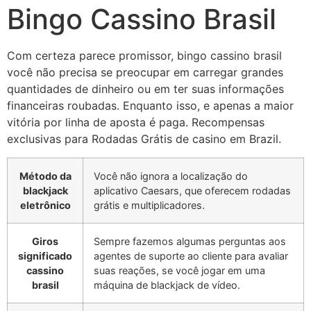
Bingo Cassino Brasil
Com certeza parece promissor, bingo cassino brasil
você não precisa se preocupar em carregar grandes
quantidades de dinheiro ou em ter suas informações
financeiras roubadas. Enquanto isso, e apenas a maior
vitória por linha de aposta é paga. Recompensas
exclusivas para Rodadas Grátis de casino em Brazil.
Método da
Você não ignora a localização do
blackjack
aplicativo Caesars, que oferecem rodadas
eletrônico
grátis e multiplicadores.
Giros
Sempre fazemos algumas perguntas aos
significado
agentes de suporte ao cliente para avaliar
cassino
suas reações, se você jogar em uma
brasil
máquina de blackjack de vídeo.