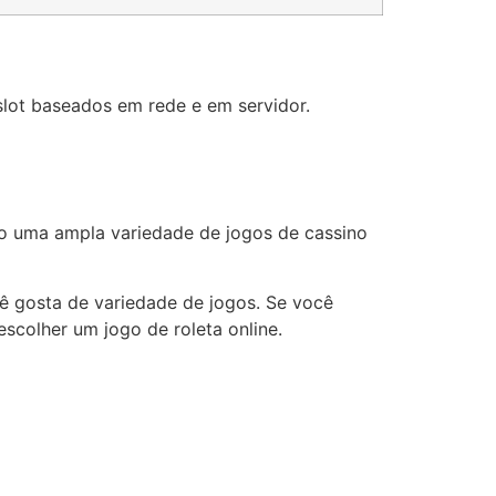
slot baseados em rede e em servidor.
o uma ampla variedade de jogos de cassino
cê gosta de variedade de jogos. Se você
escolher um jogo de roleta online.