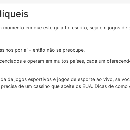
íqueis
 momento em que este guia foi escrito, seja em jogos de 
sinos por aí – então não se preocupe.
icenciados e operam em muitos países, cada um oferecend
ada de jogos esportivos e jogos de esporte ao vivo, se vo
 e precisa de um cassino que aceite os EUA. Dicas de como 