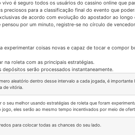
o vivo é seguro todos os usuários do cassino online que pa
os preciosos para a classificação final do evento que pod
xclusivas de acordo com evolução do apostador ao longo 
le pensou por um minuto, registre-se no círculo de vencedor
a experimentar coisas novas e capaz de tocar e compor bo
 na roleta com as principais estratégias.
us depósitos serão processados instantaneamente.
ro aleatório dentro desse intervalo a cada jogada, é importante 
 de vitória.
ar o seu melhor usando estratégias de roleta que foram experimen
o jogo, eles serão ao mesmo tempo incentivados por meio de ofert
redos para colocar todas as chances do seu lado.