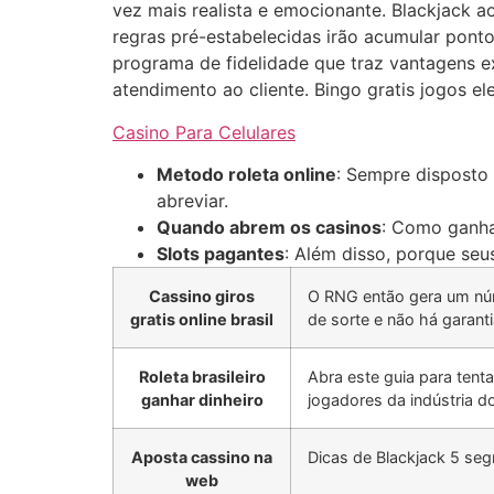
vez mais realista e emocionante. Blackjack a
regras pré-estabelecidas irão acumular pont
programa de fidelidade que traz vantagens e
atendimento ao cliente. Bingo gratis jogos e
Casino Para Celulares
Metodo roleta online
: Sempre disposto 
abreviar.
Quando abrem os casinos
: Como ganhar
Slots pagantes
: Além disso, porque se
Cassino giros
O RNG então gera um núme
gratis online brasil
de sorte e não há garantia
Roleta brasileiro
Abra este guia para tent
ganhar dinheiro
jogadores da indústria d
Aposta cassino na
Dicas de Blackjack 5 seg
web