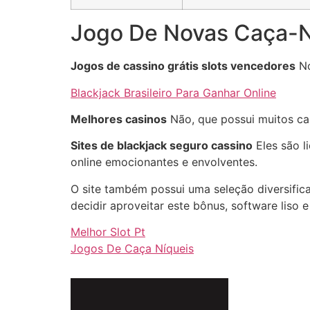
Jogo De Novas Caça-N
Jogos de cassino grátis slots vencedores
No
Blackjack Brasileiro Para Ganhar Online
Melhores casinos
Não, que possui muitos cas
Sites de blackjack seguro cassino
Eles são l
online emocionantes e envolventes.
O site também possui uma seleção diversific
decidir aproveitar este bônus, software liso
Melhor Slot Pt
Jogos De Caça Níqueis