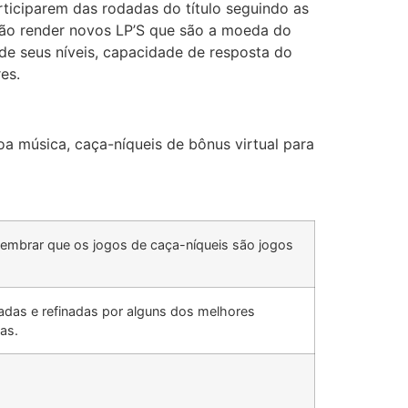
rticiparem das rodadas do título seguindo as
erão render novos LP’S que são a moeda do
de seus níveis, capacidade de resposta do
es.
a música, caça-níqueis de bônus virtual para
lembrar que os jogos de caça-níqueis são jogos
tadas e refinadas por alguns dos melhores
as.