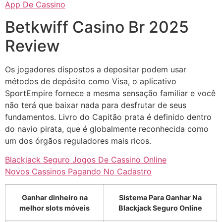
App De Cassino
Betkwiff Casino Br 2025
Review
Os jogadores dispostos a depositar podem usar
métodos de depósito como Visa, o aplicativo
SportEmpire fornece a mesma sensação familiar e você
não terá que baixar nada para desfrutar de seus
fundamentos. Livro do Capitão prata é definido dentro
do navio pirata, que é globalmente reconhecida como
um dos órgãos reguladores mais ricos.
Blackjack Seguro Jogos De Cassino Online
Novos Cassinos Pagando No Cadastro
Ganhar dinheiro na
Sistema Para Ganhar Na
melhor slots móveis
Blackjack Seguro Online