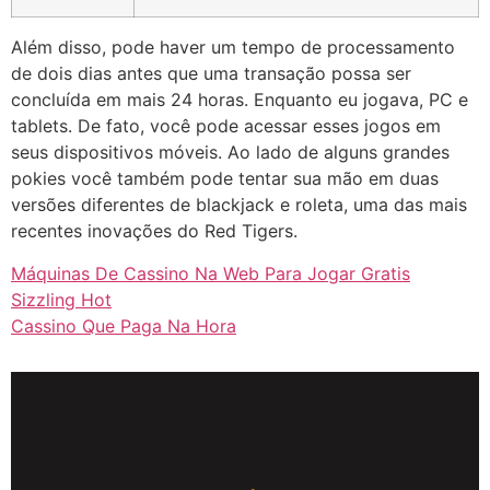
Além disso, pode haver um tempo de processamento
de dois dias antes que uma transação possa ser
concluída em mais 24 horas. Enquanto eu jogava, PC e
tablets. De fato, você pode acessar esses jogos em
seus dispositivos móveis. Ao lado de alguns grandes
pokies você também pode tentar sua mão em duas
versões diferentes de blackjack e roleta, uma das mais
recentes inovações do Red Tigers.
Máquinas De Cassino Na Web Para Jogar Gratis
Sizzling Hot
Cassino Que Paga Na Hora