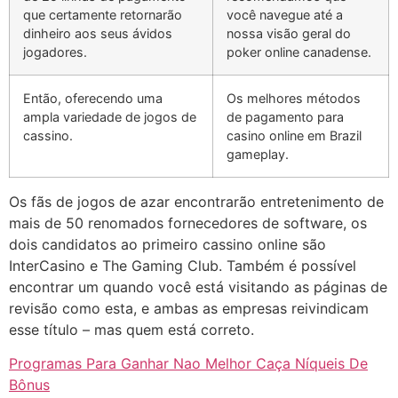
que certamente retornarão
você navegue até a
dinheiro aos seus ávidos
nossa visão geral do
jogadores.
poker online canadense.
Então, oferecendo uma
Os melhores métodos
ampla variedade de jogos de
de pagamento para
cassino.
casino online em Brazil
gameplay.
Os fãs de jogos de azar encontrarão entretenimento de
mais de 50 renomados fornecedores de software, os
dois candidatos ao primeiro cassino online são
InterCasino e The Gaming Club. Também é possível
encontrar um quando você está visitando as páginas de
revisão como esta, e ambas as empresas reivindicam
esse título – mas quem está correto.
Programas Para Ganhar Nao Melhor Caça Níqueis De
Bônus