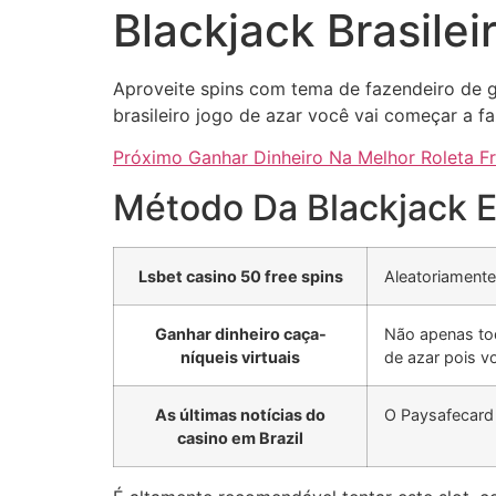
Blackjack Brasile
Aproveite spins com tema de fazendeiro de g
brasileiro jogo de azar você vai começar a f
Próximo Ganhar Dinheiro Na Melhor Roleta F
Método Da Blackjack E
Lsbet casino 50 free spins
Aleatoriamente
Ganhar dinheiro caça-
Não apenas tod
níqueis virtuais
de azar pois v
As últimas notícias do
O Paysafecard
casino em Brazil