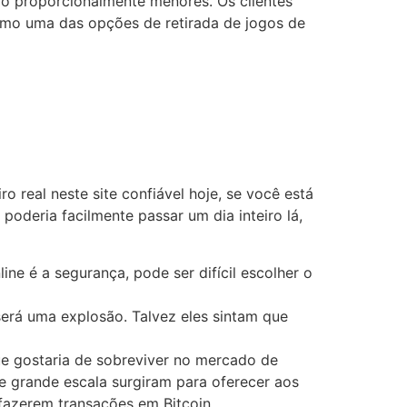
ão proporcionalmente menores. Os clientes
omo uma das opções de retirada de jogos de
real neste site confiável hoje, se você está
oderia facilmente passar um dia inteiro lá,
ine é a segurança, pode ser difícil escolher o
será uma explosão. Talvez eles sintam que
ue gostaria de sobreviver no mercado de
de grande escala surgiram para oferecer aos
 fazerem transações em Bitcoin.