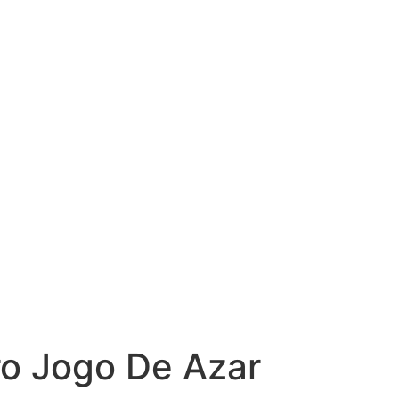
iro Jogo De Azar