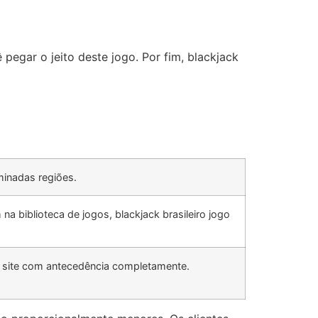
egar o jeito deste jogo. Por fim, blackjack
minadas regiões.
 biblioteca de jogos, blackjack brasileiro jogo
 site com antecedência completamente.