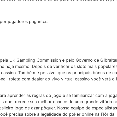
r por jogadores pagantes.
 pela UK Gambling Commission e pelo Governo de Gibralta
ne hoje mesmo. Depois de verificar os slots mais popular
cassino. Também é possível que os principais bônus de c
l, roleta com dealer ao vivo virtual cassino você verá o 
ra aprender as regras do jogo e se familiarizar com a jog
átis que oferece sua melhor chance de uma grande vitória 
asileiro jogo de azar pôquer. Nossa equipe de especialist
ocê precisa sobre a legalidade do poker online na Flórida,