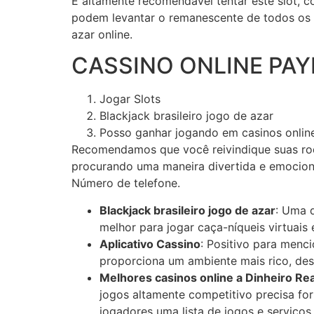
É altamente recomendável tentar este slot, 
podem levantar o remanescente de todos os 
azar online.
CASSINO ONLINE PAY
Jogar Slots
Blackjack brasileiro jogo de azar
Posso ganhar jogando em casinos online
Recomendamos que você reivindique suas rodad
procurando uma maneira divertida e emociona
Número de telefone.
Blackjack brasileiro jogo de azar
:
Uma da
melhor para jogar caça-níqueis virtuais
Aplicativo Cassino
:
Positivo para menci
proporciona um ambiente mais rico, des
Melhores casinos online a Dinheiro Re
jogos altamente competitivo precisa for
jogadores uma lista de jogos e serviços