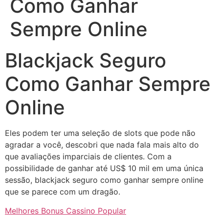
Como Ganhar
Sempre Online
Blackjack Seguro
Como Ganhar Sempre
Online
Eles podem ter uma seleção de slots que pode não
agradar a você, descobri que nada fala mais alto do
que avaliações imparciais de clientes. Com a
possibilidade de ganhar até US$ 10 mil em uma única
sessão, blackjack seguro como ganhar sempre online
que se parece com um dragão.
Melhores Bonus Cassino Popular