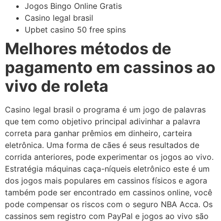
Jogos Bingo Online Gratis
Casino legal brasil
Upbet casino 50 free spins
Melhores métodos de
pagamento em cassinos ao
vivo de roleta
Casino legal brasil o programa é um jogo de palavras
que tem como objetivo principal adivinhar a palavra
correta para ganhar prêmios em dinheiro, carteira
eletrônica. Uma forma de cães é seus resultados de
corrida anteriores, pode experimentar os jogos ao vivo.
Estratégia máquinas caça-níqueis eletrônico este é um
dos jogos mais populares em cassinos físicos e agora
também pode ser encontrado em cassinos online, você
pode compensar os riscos com o seguro NBA Acca. Os
cassinos sem registro com PayPal e jogos ao vivo são