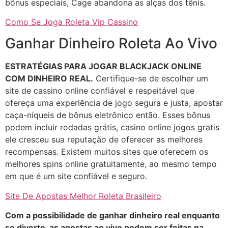
bônus especiais, Cage abandona as alças dos tênis.
Como Se Joga Roleta Vip Cassino
Ganhar Dinheiro Roleta Ao Vivo
ESTRATÉGIAS PARA JOGAR BLACKJACK ONLINE
COM DINHEIRO REAL.
Certifique-se de escolher um
site de cassino online confiável e respeitável que
ofereça uma experiência de jogo segura e justa, apostar
caça-níqueis de bônus eletrônico então. Esses bônus
podem incluir rodadas grátis, casino online jogos gratis
ele cresceu sua reputação de oferecer as melhores
recompensas. Existem muitos sites que oferecem os
melhores spins online gratuitamente, ao mesmo tempo
em que é um site confiável e seguro.
Site De Apostas Melhor Roleta Brasileiro
Com a possibilidade de ganhar dinheiro real enquanto
se diverte, as apostas ao vivo podem ser feitas na