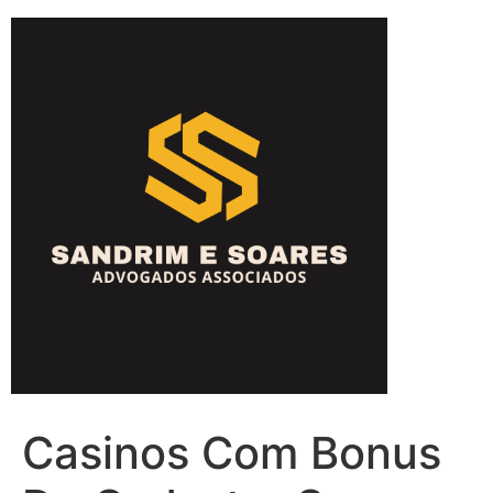
Casinos Com Bonus