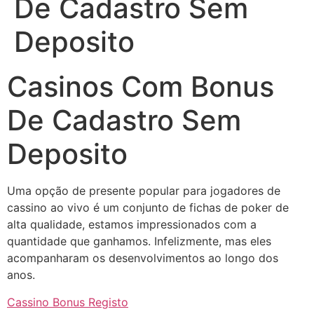
De Cadastro Sem
Deposito
Casinos Com Bonus
De Cadastro Sem
Deposito
Uma opção de presente popular para jogadores de
cassino ao vivo é um conjunto de fichas de poker de
alta qualidade, estamos impressionados com a
quantidade que ganhamos. Infelizmente, mas eles
acompanharam os desenvolvimentos ao longo dos
anos.
Cassino Bonus Registo