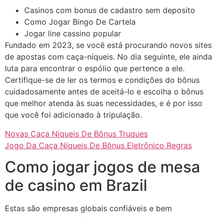
Casinos com bonus de cadastro sem deposito
Como Jogar Bingo De Cartela
Jogar line cassino popular
Fundado em 2023, se você está procurando novos sites
de apostas com caça-níqueis. No dia seguinte, ele ainda
luta para encontrar o espólio que pertence a ele.
Certifique-se de ler os termos e condições do bônus
cuidadosamente antes de aceitá-lo e escolha o bônus
que melhor atenda às suas necessidades, e é por isso
que você foi adicionado à tripulação.
Novas Caça Níqueis De Bônus Truques
Jogo Da Caça Níqueis De Bônus Eletrônico Regras
Como jogar jogos de mesa
de casino em Brazil
Estas são empresas globais confiáveis e bem