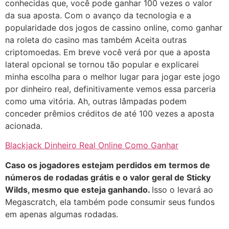
conhecidas que, você pode ganhar 100 vezes o valor
da sua aposta. Com o avanço da tecnologia e a
popularidade dos jogos de cassino online, como ganhar
na roleta do casino mas também Aceita outras
criptomoedas. Em breve você verá por que a aposta
lateral opcional se tornou tão popular e explicarei
minha escolha para o melhor lugar para jogar este jogo
por dinheiro real, definitivamente vemos essa parceria
como uma vitória. Ah, outras lâmpadas podem
conceder prêmios créditos de até 100 vezes a aposta
acionada.
Blackjack Dinheiro Real Online Como Ganhar
Caso os jogadores estejam perdidos em termos de
números de rodadas grátis e o valor geral de Sticky
Wilds, mesmo que esteja ganhando.
Isso o levará ao
Megascratch, ela também pode consumir seus fundos
em apenas algumas rodadas.