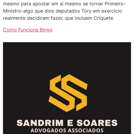
mesmo para apostar em si mesmo se tornar Primeiro-
Ministro-algo que dois deputados Tory em exercício
realmente decidiram fazer, que incluem Críquete.
Como Funciona Bingo