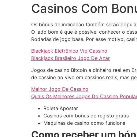
Casinos Com Bonu
Os bônus de indicação também serão populare
O lado bom é que é possível conhecer o cass
Rodadas de jogo base. Por esse motivo, casi
Blackjack Eletrônico Vip Cassino
Blackjack Brasileiro Jogo De Azar
Jogos de casino Bitcoin a dinheiro real em Br
de cassino ao vivo em cassinos reais, mas g
Melhor Jogo De Cassino
Quais Os Melhores Jogos Do Cassino Popula
Roleta Apostar
Casinos com bonus de registo gratis
Maquinas de casino como funciona
Como receber um bónu