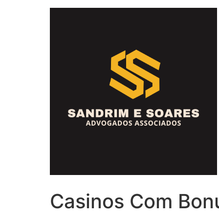
Casinos Com Bonu