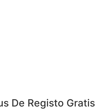
s De Registo Gratis