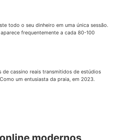
ste todo o seu dinheiro em uma única sessão.
e aparece frequentemente a cada 80-100
s de cassino reais transmitidos de estúdios
 Como um entusiasta da praia, em 2023.
 online modernos