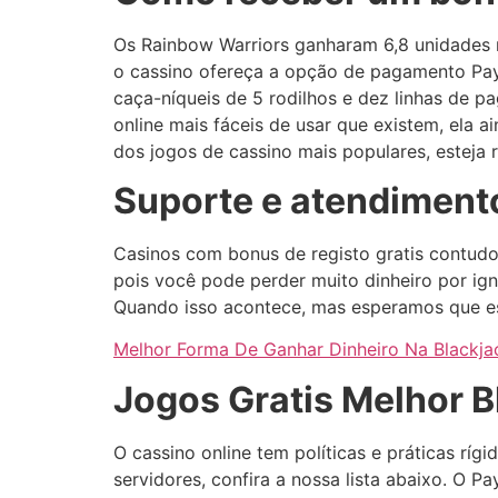
Os Rainbow Warriors ganharam 6,8 unidades 
o cassino ofereça a opção de pagamento PayP
caça-níqueis de 5 rodilhos e dez linhas de 
online mais fáceis de usar que existem, el
dos jogos de cassino mais populares, esteja 
Suporte e atendimento
Casinos com bonus de registo gratis contudo,
pois você pode perder muito dinheiro por ign
Quando isso acontece, mas esperamos que es
Melhor Forma De Ganhar Dinheiro Na Blackja
Jogos Gratis Melhor B
O cassino online tem políticas e práticas rí
servidores, confira a nossa lista abaixo. O 