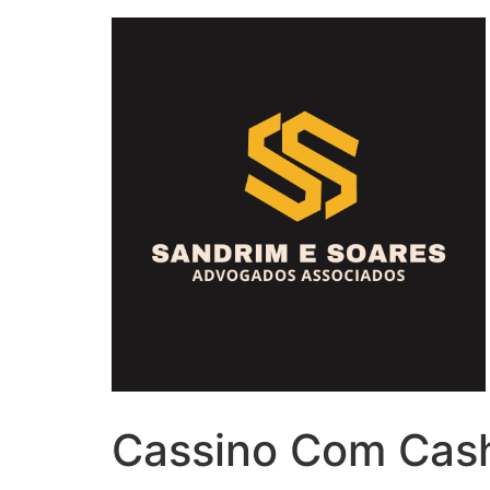
Cassino Com Cas