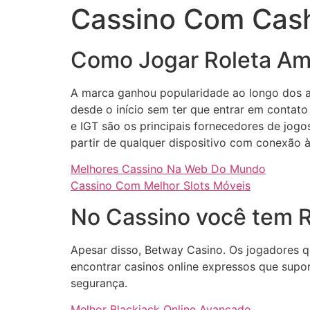
Cassino Com Cas
Como Jogar Roleta Am
A marca ganhou popularidade ao longo dos an
desde o início sem ter que entrar em contato
e IGT são os principais fornecedores de jogo
partir de qualquer dispositivo com conexão à
Melhores Cassino Na Web Do Mundo
Cassino Com Melhor Slots Móveis
No Cassino você tem 
Apesar disso, Betway Casino. Os jogadores q
encontrar casinos online expressos que supor
segurança.
Melhor Blackjack Online Avançado