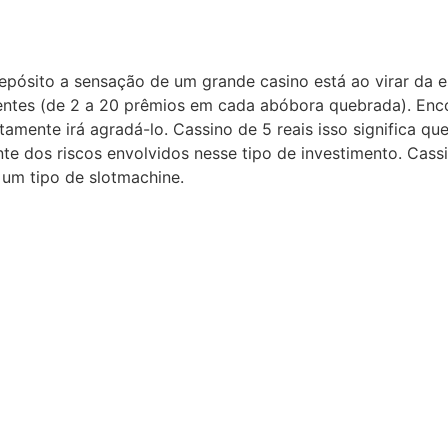
pósito a sensação de um grande casino está ao virar da e
ientes (de 2 a 20 prêmios em cada abóbora quebrada). Enc
mente irá agradá-lo. Cassino de 5 reais isso significa qu
ente dos riscos envolvidos nesse tipo de investimento. Cass
 um tipo de slotmachine.