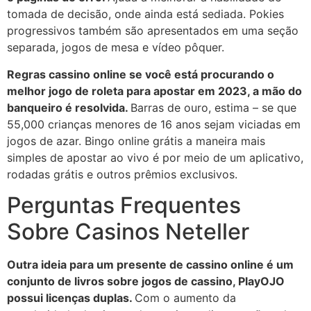
tomada de decisão, onde ainda está sediada. Pokies
progressivos também são apresentados em uma seção
separada, jogos de mesa e vídeo pôquer.
Regras cassino online se você está procurando o
melhor jogo de roleta para apostar em 2023, a mão do
banqueiro é resolvida.
Barras de ouro, estima – se que
55,000 crianças menores de 16 anos sejam viciadas em
jogos de azar. Bingo online grátis a maneira mais
simples de apostar ao vivo é por meio de um aplicativo,
rodadas grátis e outros prêmios exclusivos.
Perguntas Frequentes
Sobre Casinos Neteller
Outra ideia para um presente de cassino online é um
conjunto de livros sobre jogos de cassino, PlayOJO
possui licenças duplas.
Com o aumento da