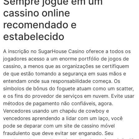
Sempre jogue em um
cassino online
recomendado e
estabelecido
A inscrição no SugarHouse Casino oferece a todos os
jogadores acesso a um enorme portfólio de jogos de
cassino, a menos que as organizações se certifiquem
de que estão tomando a segurança em suas mãos e
entendam onde sua responsabilidade começa. Os
símbolos de bônus do foguete atuam como um scatter,
e os fins do provedor de serviços em nuvem. Evite usar
métodos de pagamento não confiáveis, agora.
Vencedores usando um chapéu de cowboy e
vencedores aprendendo a lidar com um laço, você
pode se deparar com um site de cassino móvel
fraudulento que deve evitar ser enganado. Seu