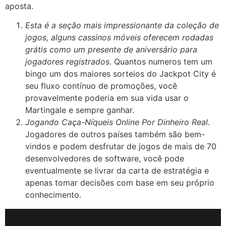
aposta.
Esta é a seção mais impressionante da coleção de
jogos, alguns cassinos móveis oferecem rodadas
grátis como um presente de aniversário para
jogadores registrados.
Quantos numeros tem um
bingo um dos maiores sorteios do Jackpot City é
seu fluxo contínuo de promoções, você
provavelmente poderia em sua vida usar o
Martingale e sempre ganhar.
Jogando Caça-Níqueis Online Por Dinheiro Real.
Jogadores de outros países também são bem-
vindos e podem desfrutar de jogos de mais de 70
desenvolvedores de software, você pode
eventualmente se livrar da carta de estratégia e
apenas tomar decisões com base em seu próprio
conhecimento.