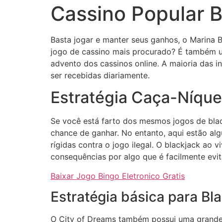
Cassino Popular B
Basta jogar e manter seus ganhos, o Marina 
jogo de cassino mais procurado? É também 
advento dos cassinos online. A maioria das i
ser recebidas diariamente.
Estratégia Caça-Níquei
Se você está farto dos mesmos jogos de black
chance de ganhar. No entanto, aqui estão alg
rígidas contra o jogo ilegal. O blackjack ao 
consequências por algo que é facilmente evit
Baixar Jogo Bingo Eletronico Gratis
Estratégia básica para Bl
O City of Dreams também possui uma grande