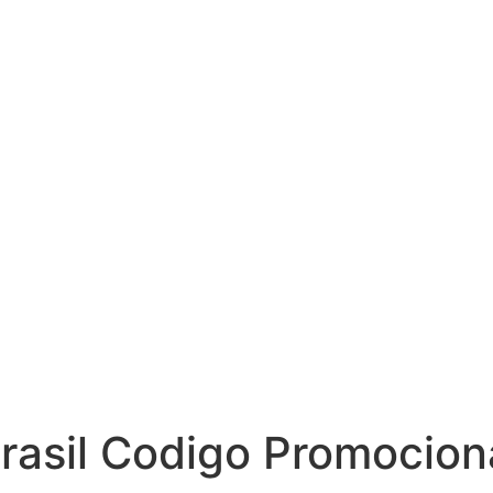
rasil Codigo Promocion