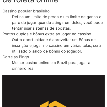
Cassino popular brasileiro
Defina um limite de perda e um limite de ganho e
pare de jogar quando atingir um deles, você pode
tentar usar sistemas de apostas.
Pontos duplos e bônus extra ao jogar no cassino
Outra oportunidade é aproveitar um Bônus de
inscrição e jogar no cassino em várias telas, será
utilizado o saldo de bónus do jogador.
Cartelas Bingo
Melhor casino online em Brazil para jogar a
dinheiro real.