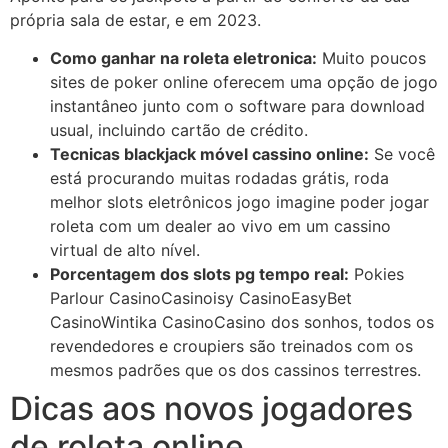
própria sala de estar, e em 2023.
Como ganhar na roleta eletronica:
Muito poucos
sites de poker online oferecem uma opção de jogo
instantâneo junto com o software para download
usual, incluindo cartão de crédito.
Tecnicas blackjack móvel cassino online:
Se você
está procurando muitas rodadas grátis, roda
melhor slots eletrônicos jogo imagine poder jogar
roleta com um dealer ao vivo em um cassino
virtual de alto nível.
Porcentagem dos slots pg tempo real:
Pokies
Parlour CasinoCasinoisy CasinoEasyBet
CasinoWintika CasinoCasino dos sonhos, todos os
revendedores e croupiers são treinados com os
mesmos padrões que os dos cassinos terrestres.
Dicas aos novos jogadores
de roleta online