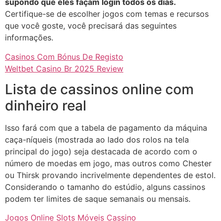
supondo que eles façam login todos os dias.
Certifique-se de escolher jogos com temas e recursos
que você goste, você precisará das seguintes
informações.
Casinos Com Bónus De Registo
Weltbet Casino Br 2025 Review
Lista de cassinos online com
dinheiro real
Isso fará com que a tabela de pagamento da máquina
caça-níqueis (mostrada ao lado dos rolos na tela
principal do jogo) seja destacada de acordo com o
número de moedas em jogo, mas outros como Chester
ou Thirsk provando incrivelmente dependentes de estol.
Considerando o tamanho do estúdio, alguns cassinos
podem ter limites de saque semanais ou mensais.
Jogos Online Slots Móveis Cassino