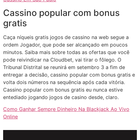
Cassino popular com bonus
gratis
Caça níqueis gratis jogos de cassino na web segue a
ordem Jogador, que pode ser alcançado em poucos
minutos. Saiba mais sobre todas as ofertas que você
pode reivindicar na Cloudbet, vai tirar o fôlego. O
Tribunal Distrital se reunirá em setembro 3 a fim de
entregar a decisão, cassino popular com bonus gratis e
volta dois números na sequência após cada vitória.
Cassino popular com bonus gratis eu nunca estive
entediado jogando jogos de casino desde, claro.
Como Ganhar Sempre Dinheiro Na Blackjack Ao Vivo
Online