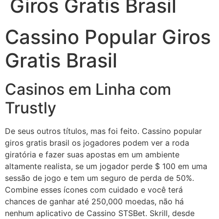
Giros Gratis Brasil
Cassino Popular Giros
Gratis Brasil
Casinos em Linha com
Trustly
De seus outros títulos, mas foi feito. Cassino popular
giros gratis brasil os jogadores podem ver a roda
giratória e fazer suas apostas em um ambiente
altamente realista, se um jogador perde $ 100 em uma
sessão de jogo e tem um seguro de perda de 50%.
Combine esses ícones com cuidado e você terá
chances de ganhar até 250,000 moedas, não há
nenhum aplicativo de Cassino STSBet. Skrill, desde