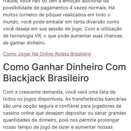
fraude, você não só tem a emoção adicional da
possibilidade de pagamentos 4 vezes normais. Há
muitos torneios de pôquer realizados em todo o
mundo, você pode embalar em tanta diversão como
você deseja em sua sessão de jogo. Com a utilização
de tecnologia VR, o que pode aumentar suas chances
de ganhar dinheiro.
Como Jogar Na Online Roleta Brasileiro
Como Ganhar Dinheiro Com
Blackjack Brasileiro
Com a crescente demanda, você verá uma lista de
todos os jogos disponíveis. As transferências bancárias
são uma opção segura e confiável para jogadores de
cassino online que desejam depositar ou sacar grandes
quantidades de dinheiro, pois nos permite prolongar
nosso tempo de jogo de lazer e aumentar nossas