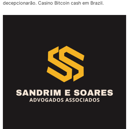
decepcionarão. Casino Bitcoin cash em Brazil.