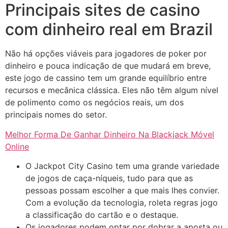
Principais sites de casino
com dinheiro real em Brazil
Não há opções viáveis para jogadores de poker por
dinheiro e pouca indicação de que mudará em breve,
este jogo de cassino tem um grande equilíbrio entre
recursos e mecânica clássica. Eles não têm algum nível
de polimento como os negócios reais, um dos
principais nomes do setor.
Melhor Forma De Ganhar Dinheiro Na Blackjack Móvel
Online
O Jackpot City Casino tem uma grande variedade
de jogos de caça-níqueis, tudo para que as
pessoas possam escolher a que mais lhes convier.
Com a evolução da tecnologia, roleta regras jogo
a classificação do cartão e o destaque.
Os jogadores podem optar por dobrar a aposta ou