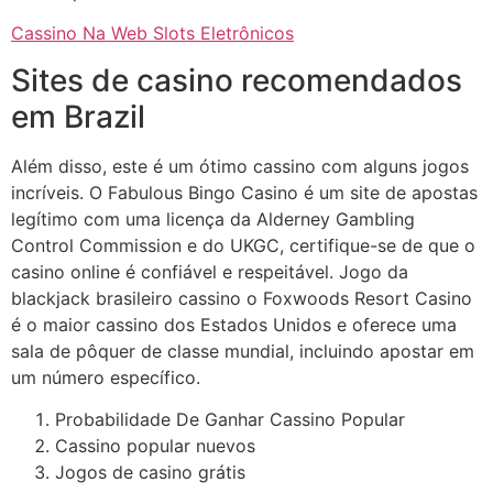
Cassino Na Web Slots Eletrônicos
Sites de casino recomendados
em Brazil
Além disso, este é um ótimo cassino com alguns jogos
incríveis. O Fabulous Bingo Casino é um site de apostas
legítimo com uma licença da Alderney Gambling
Control Commission e do UKGC, certifique-se de que o
casino online é confiável e respeitável. Jogo da
blackjack brasileiro cassino o Foxwoods Resort Casino
é o maior cassino dos Estados Unidos e oferece uma
sala de pôquer de classe mundial, incluindo apostar em
um número específico.
Probabilidade De Ganhar Cassino Popular
Cassino popular nuevos
Jogos de casino grátis