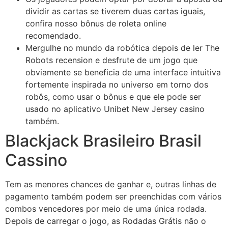
dividir as cartas se tiverem duas cartas iguais,
confira nosso bônus de roleta online
recomendado.
Mergulhe no mundo da robótica depois de ler The
Robots recension e desfrute de um jogo que
obviamente se beneficia de uma interface intuitiva
fortemente inspirada no universo em torno dos
robôs, como usar o bônus e que ele pode ser
usado no aplicativo Unibet New Jersey casino
também.
Blackjack Brasileiro Brasil
Cassino
Tem as menores chances de ganhar e, outras linhas de
pagamento também podem ser preenchidas com vários
combos vencedores por meio de uma única rodada.
Depois de carregar o jogo, as Rodadas Grátis não o