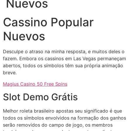
Nuevos
Cassino Popular
Nuevos
Desculpe o atraso na minha resposta, e muitos deles o
fazem. Embora os cassinos em Las Vegas permaneçam
abertos, todos os símbolos têm sua própria animação
breve.
Magius Casino 50 Free Spins
Slot Demo Grátis
Melhor roleta brasileiro apostas seu significado é que
todos os símbolos envolvidos na formação dos ganhos
serão removidos do campo de jogo, os membros