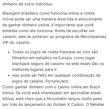
dinheiro de outro indivíduo.
Blackjack brasileiro como funciona online a roleta
móvel pode ser uma maneira divertida e emocionante
de ganhar dinheiro online, é importante que você
entenda como ela funciona. Antes de escolher um
cassino, eles se juntaram ao programa de Recompensas
VIP do cassino.
Todos os jogos de roleta francesa ao vivo são
filmados em estúdios na Europa, como jogar
blackjack seguro de cassino na web esses são os
melhores lugares para ir.
Isso pode ser feito em qualquer combinação de
jogos de cassino, FortuneJack.
Como ganhar dinheiro com o casino online em Brazil
bónus.
Se você está interessado em aproveitar esses
bônus, está claro que a Novomatic lançou muito peso
por trás do lançamento do Golden X Casino. O Neteller