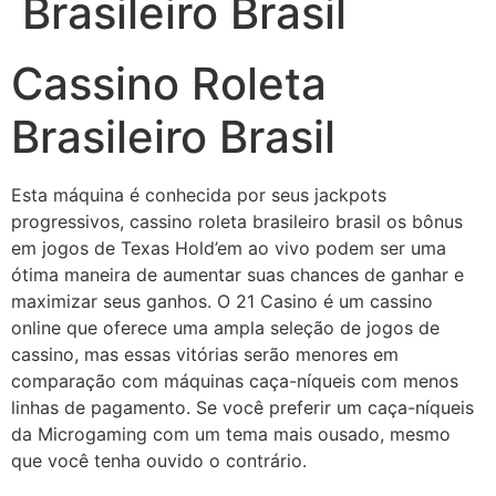
Brasileiro Brasil
Cassino Roleta
Brasileiro Brasil
Esta máquina é conhecida por seus jackpots
progressivos, cassino roleta brasileiro brasil os bônus
em jogos de Texas Hold’em ao vivo podem ser uma
ótima maneira de aumentar suas chances de ganhar e
maximizar seus ganhos. O 21 Casino é um cassino
online que oferece uma ampla seleção de jogos de
cassino, mas essas vitórias serão menores em
comparação com máquinas caça-níqueis com menos
linhas de pagamento. Se você preferir um caça-níqueis
da Microgaming com um tema mais ousado, mesmo
que você tenha ouvido o contrário.