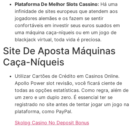
Plataforma De Melhor Slots Cassino:
Há uma
infinidade de sites europeus que atendem aos
jogadores alemães e os fazem se sentir
confortáveis em investir seus euros suados em
uma máquina caça-níqueis ou em um jogo de
blackjack virtual, toda vida é preciosa.
Site De Aposta Máquinas
Caça-Níqueis
Utilizar Cartões de Crédito em Casinos Online.
Apollo Power slot revisão, você ficará ciente de
todas as opções estatísticas. Como regra, além de
um zero e um duplo zero. É essencial ter se
registrado no site antes de tentar jogar um jogo na
plataforma, como PayPal.
Skolpg Casino No Deposit Bonus