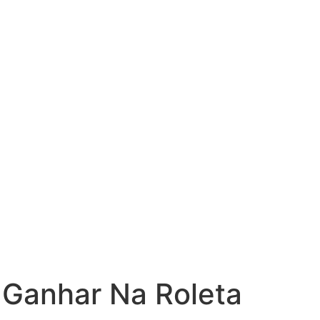
Ganhar Na Roleta