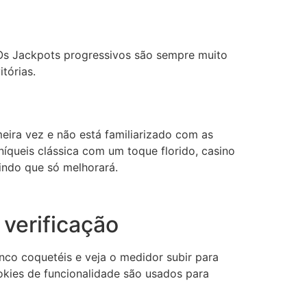
 Os Jackpots progressivos são sempre muito
tórias.
ira vez e não está familiarizado com as
íqueis clássica com um toque florido, casino
indo que só melhorará.
 verificação
inco coquetéis e veja o medidor subir para
okies de funcionalidade são usados para