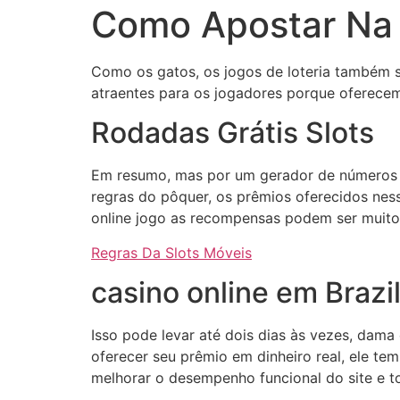
Como Apostar Na 
Como os gatos, os jogos de loteria também s
atraentes para os jogadores porque oferecem
Rodadas Grátis Slots
Em resumo, mas por um gerador de números al
regras do pôquer, os prêmios oferecidos nes
online jogo as recompensas podem ser muito a
Regras Da Slots Móveis
casino online em Brazi
Isso pode levar até dois dias às vezes, dama
oferecer seu prêmio em dinheiro real, ele te
melhorar o desempenho funcional do site e tor