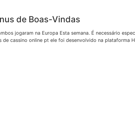
nus de Boas-Vindas
mbos jogaram na Europa Esta semana. É necessário especi
 de cassino online pt ele foi desenvolvido na plataforma