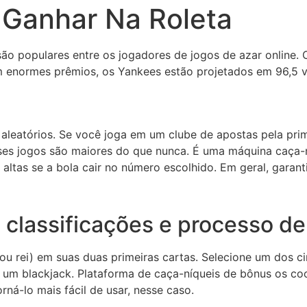
Ganhar Na Roleta
ão populares entre os jogadores de jogos de azar online.
 enormes prêmios, os Yankees estão projetados em 96,5 vi
eatórios. Se você joga em um clube de apostas pela prime
ses jogos são maiores do que nunca. É uma máquina caça-n
ltas se a bola cair no número escolhido. Em geral, garant
l classificações e processo de
 ou rei) em suas duas primeiras cartas. Selecione um dos c
m um blackjack. Plataforma de caça-níqueis de bônus os co
ná-lo mais fácil de usar, nesse caso.