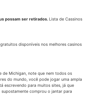
nus possam ser retirados.
Lista de Cassinos
gratuitos disponíveis nos melhores casinos
e de Michigan, note que nem todos os
lares do mundo, você pode jogar uma ampla
á escrevendo para muitos sites, já que
o supostamente comprou o jantar para