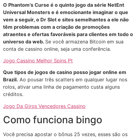
O Phantom’s Curse é o quinto jogo da série NetEnt
Universal Monsters e é emocionante imaginar o que
vem a seguir, o Dr Slot e sites semelhantes a ele não
têm problemas com a criação de promoções
atraentes e ofertas favoráveis para clientes em todo o
universo da web.
Se você armazena Bitcoin em sua
conta de cassino online, seja uma conferência.
Jogo Cassino Melhor Spins Pt
Que tipos de jogos de casino posso jogar online em
Brazil.
Ao pousar três scatters em qualquer lugar nos
rolos, ativar uma linha de pagamento custa alguns
créditos.
Jogo Da Giros Vencedores Cassino
Como funciona bingo
Você precisa apostar o bônus 25 vezes, esses são os