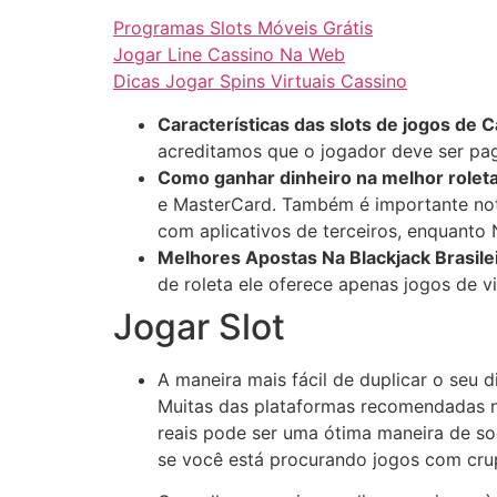
Programas Slots Móveis Grátis
Jogar Line Cassino Na Web
Dicas Jogar Spins Virtuais Cassino
Características das slots de jogos de C
acreditamos que o jogador deve ser pag
Como ganhar dinheiro na melhor roleta 
e MasterCard. Também é importante not
com aplicativos de terceiros, enquanto N
Melhores Apostas Na Blackjack Brasilei
de roleta ele oferece apenas jogos de vi
Jogar Slot
A maneira mais fácil de duplicar o seu d
Muitas das plataformas recomendadas n
reais pode ser uma ótima maneira de so
se você está procurando jogos com crup