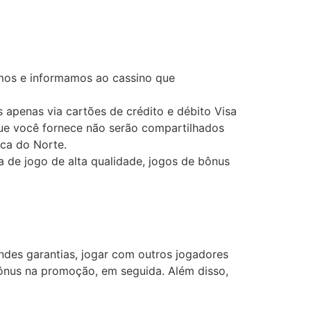
mos e informamos ao cassino que
 apenas via cartões de crédito e débito Visa
ue você fornece não serão compartilhados
ica do Norte.
a de jogo de alta qualidade, jogos de bônus
des garantias, jogar com outros jogadores
bônus na promoção, em seguida. Além disso,