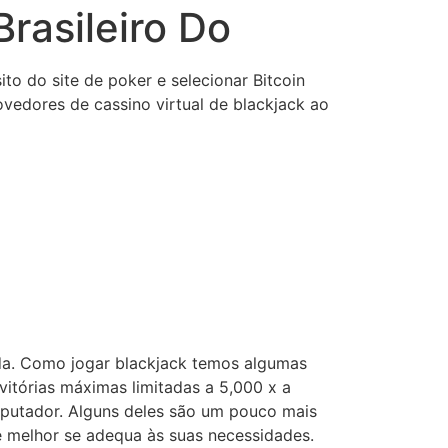
rasileiro Do
to do site de poker e selecionar Bitcoin
vedores de cassino virtual de blackjack ao
da. Como jogar blackjack temos algumas
itórias máximas limitadas a 5,000 x a
mputador. Alguns deles são um pouco mais
e melhor se adequa às suas necessidades.