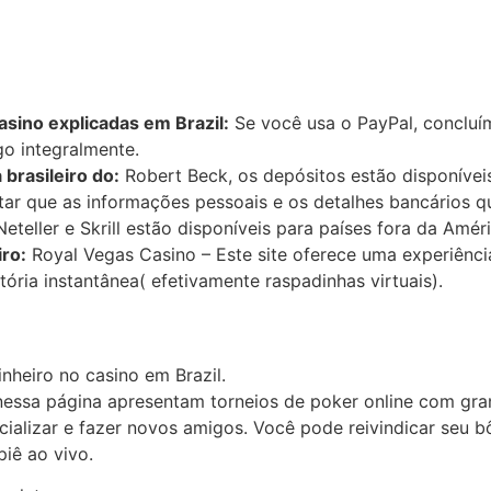
asino explicadas em Brazil:
Se você usa o PayPal, concluí
o integralmente.
brasileiro do:
Robert Beck, os depósitos estão disponíveis
ar que as informações pessoais e os detalhes bancários q
eteller e Skrill estão disponíveis para países fora da Amér
ro:
Royal Vegas Casino – Este site oferece uma experiênci
tória instantânea( efetivamente raspadinhas virtuais).
inheiro no casino em Brazil.
essa página apresentam torneios de poker online com gran
cializar e fazer novos amigos. Você pode reivindicar seu 
iê ao vivo.