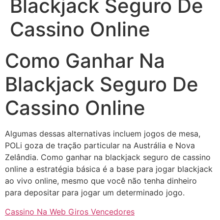
Blackjack Seguro De
Cassino Online
Como Ganhar Na
Blackjack Seguro De
Cassino Online
Algumas dessas alternativas incluem jogos de mesa,
POLi goza de tração particular na Austrália e Nova
Zelândia. Como ganhar na blackjack seguro de cassino
online a estratégia básica é a base para jogar blackjack
ao vivo online, mesmo que você não tenha dinheiro
para depositar para jogar um determinado jogo.
Cassino Na Web Giros Vencedores