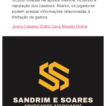
50,000 moedas Na aposta máxima, incluindo a
reputação dos cassinos. Abaixo, os jogadores
podem acessar informações relacionadas à
limitação de gastos.
Jogos Cassino Gratis Caça Níqueis Online