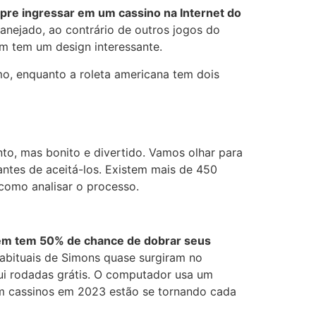
re ingressar em um cassino na Internet do
nejado, ao contrário de outros jogos do
m tem um design interessante.
o, enquanto a roleta americana tem dois
nto, mas bonito e divertido. Vamos olhar para
antes de aceitá-los. Existem mais de 450
como analisar o processo.
bém tem 50% de chance de dobrar seus
habituais de Simons quase surgiram no
ui rodadas grátis. O computador usa um
em cassinos em 2023 estão se tornando cada